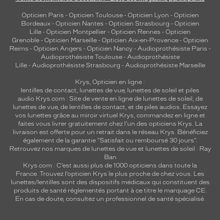
Opticien Paris
-
Opticien Toulouse
-
Opticien Lyon
-
Opticien
Bordeaux
-
Opticien Nantes
-
Opticien Strasbourg
-
Opticien
Lille
-
Opticien Montpellier
-
Opticien Rennes
-
Opticien
Grenoble
-
Opticien Marseille
-
Opticien Aix-en-Provence
-
Opticien
Reims
-
Opticien Angers
-
Opticien Nancy
-
Audioprothésiste Paris
-
Audioprothésiste Toulouse
-
Audioprothésiste
Lille
-
Audioprothésiste Strasbourg
-
Audioprothésiste Marseille
Krys, Opticien en ligne :
lentilles de contact
,
lunettes de vue
,
lunettes de soleil
et
piles
audio
Krys.com : Site de vente en ligne de lunettes de soleil, de
lunettes de vue, de
lentilles de contact
, et de piles audios. Essayez
vos lunettes grâce au miroir virtuel Krys, commandez en ligne et
faites vous livrer gratuitement chez l'un des opticiens Krys. La
livraison est offerte pour un retrait dans le réseau Krys. Bénéficiez
également de la garantie "Satisfait ou remboursé 30 jours".
Retrouvez nos marques de lunettes de vue et
lunettes de soleil : Ray
Ban
Krys.com : C’est aussi plus de 1000 opticiens dans toute la
France.
Trouvez l’opticien Krys le plus proche de chez vous
. Les
lunettes/lentilles sont des dispositifs médicaux qui constituent des
produits de santé réglementés portant à ce titre le marquage CE.
En cas de doute, consultez un professionnel de santé spécialisé.