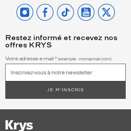
INSTAGRAM
FACEBOOK
TIKTOK
YOUTUBE
X
Restez informé et recevez nos
(Ce
champ
offres KRYS
est
Name
obligatoire)
Votre adresse e-mail
*
(exemple : nom@mail.com)
JE M'INSCRIS