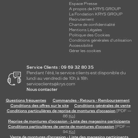
Espace Presse
A propos de KRYS GROUP
La Fondation KRYS GROUP
Recrutement
Charte de confidentialité
Mentions Légales
Politique des Cookies
Conditions générales d'utilisation
Accessibilité
Gérer les cookies
Service Clients : 09 69 32 80 35
Pendant l'été, le service clients est disponible du
lundi au vendredi de 10h à 18h.
serviceclients@krys.com
Nous contacter
Questions fréquentes
Commandes - Retours - Remboursement
Conditions des offres sur le site
Conditions générales de vente
Conditions particulières de reprise de montures d’occasion
[PDF —
86
Ko
]
Reprise de montures d’occasion - Liste des magasins participants
Conditions particulières de vente de montures d’occasion
[PDF —
94
Ko
]
Vente de montures d’occasion - Liste des magasins participants