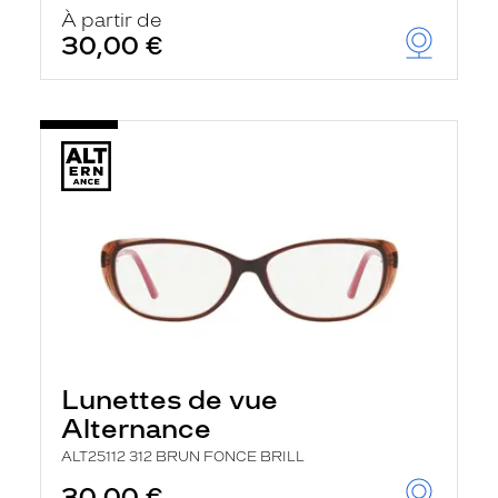
u
À partir de
t
30,00 €
o
m
a
t
i
q
u
e
m
e
n
t
l
a
r
e
c
h
Lunettes de vue
e
r
Alternance
c
h
ALT25112 312 BRUN FONCE BRILL
e
e
30,00 €