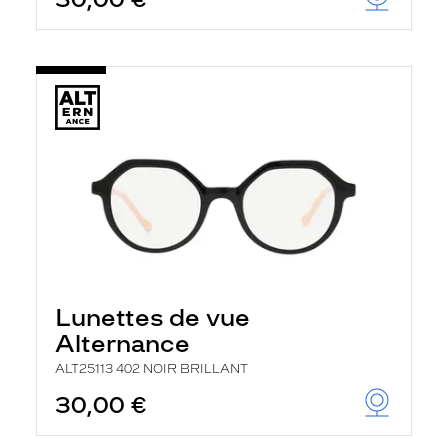
t
r
e
c
h
a
r
g
e
l
a
p
a
g
e
Lunettes de vue
Alternance
ALT25113 402 NOIR BRILLANT
30,00 €