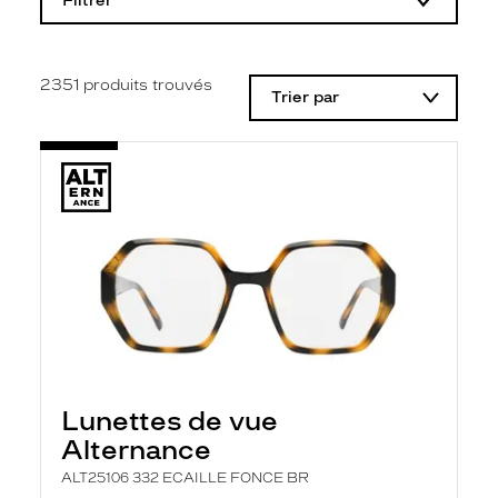
Filtrer
o
d
i
f
i
2351
produits trouvés
Trier par
c
a
t
i
o
n
d
'
u
n
f
i
l
t
r
e
l
Lunettes de vue
a
n
Alternance
c
e
ALT25106 332 ECAILLE FONCE BR
a