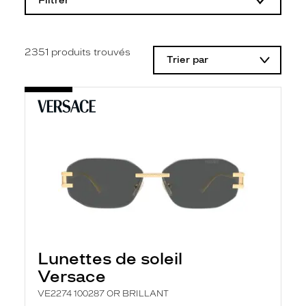
Filtrer
o
d
i
f
i
2351
produits trouvés
Trier par
c
a
t
i
o
n
d
'
u
n
f
i
l
t
r
e
l
Lunettes de soleil
a
n
Versace
c
e
VE2274 100287 OR BRILLANT
a