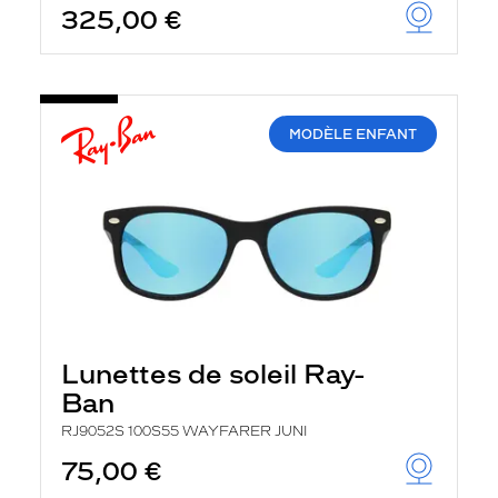
325,00 €
u
t
o
m
a
t
i
MODÈLE ENFANT
q
u
e
m
e
n
t
l
a
r
e
c
Lunettes de soleil Ray-
h
e
Ban
r
c
RJ9052S 100S55 WAYFARER JUNI
h
75,00 €
e
e