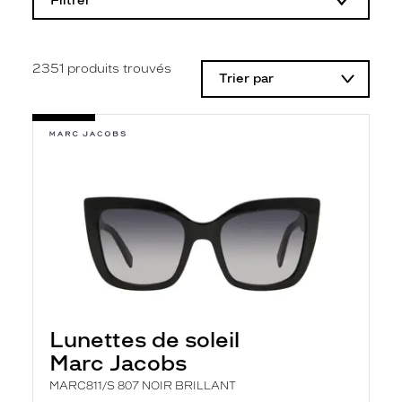
Filtrer
o
d
i
f
i
2351
produits trouvés
Trier par
c
a
t
i
o
n
d
'
u
n
f
i
l
t
r
e
l
Lunettes de soleil
a
n
Marc Jacobs
c
e
MARC811/S 807 NOIR BRILLANT
a