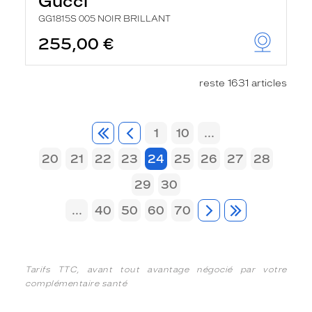
Gucci
GG1815S 005 NOIR BRILLANT
255,00 €
reste 1631 articles
1
10
...
20
21
22
23
24
25
26
27
28
29
30
...
40
50
60
70
Tarifs TTC, avant tout avantage négocié par votre
complémentaire santé