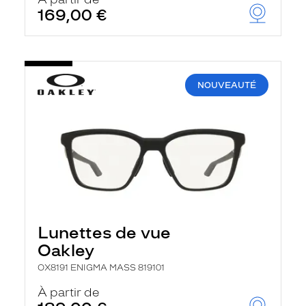
t
169,00 €
r
e
c
h
a
r
NOUVEAUTÉ
g
e
l
a
p
a
g
e
Lunettes de vue
Oakley
OX8191 ENIGMA MASS 819101
À partir de