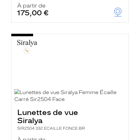
u
À partir de
t
175,00 €
o
m
a
t
i
q
u
e
m
e
n
t
l
a
r
e
c
h
Lunettes de vue
e
r
Siralya
c
h
SIR2504 332 ECAILLE FONCE BR
e
e
À partir de