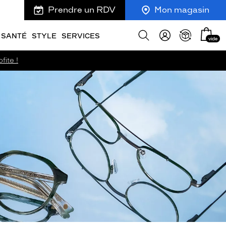
Prendre un RDV
Mon magasin
Mon
Afficher
SANTÉ
STYLE
SERVICES
vide
panie
la
recherche
fite !