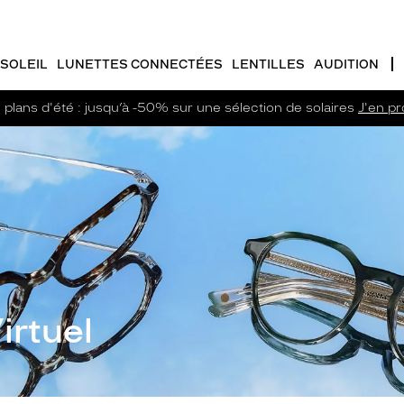
SOLEIL
LUNETTES CONNECTÉES
LENTILLES
AUDITION
plans d'été : jusqu’à -50% sur une sélection de solaires
J'en pro
irtuel