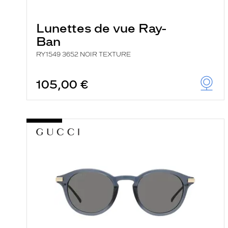
e
r
c
Lunettes de vue Ray-
h
Ban
e
e
RY1549 3652 NOIR TEXTURE
t
r
e
105,00 €
c
h
a
r
g
e
l
a
p
a
g
e