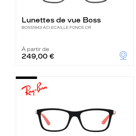
e
l
a
n
Lunettes de vue Boss
c
e
BOSS1843 ACI ECAILLE FONCE CR
a
u
t
o
À partir de
m
249,00 €
a
t
i
q
u
e
m
e
n
t
l
a
r
e
c
h