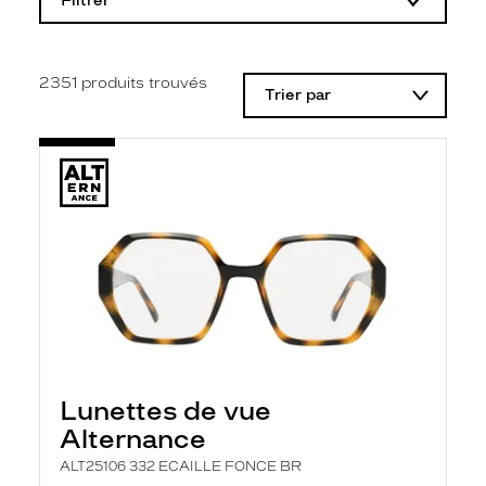
Filtrer
o
d
i
f
i
2351
produits trouvés
Trier par
c
a
t
i
o
n
d
'
u
n
f
i
l
t
r
e
l
Lunettes de vue
a
n
Alternance
c
e
ALT25106 332 ECAILLE FONCE BR
a