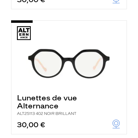
t
r
e
c
h
a
r
g
e
l
a
p
a
g
e
Lunettes de vue
Alternance
ALT25113 402 NOIR BRILLANT
30,00 €