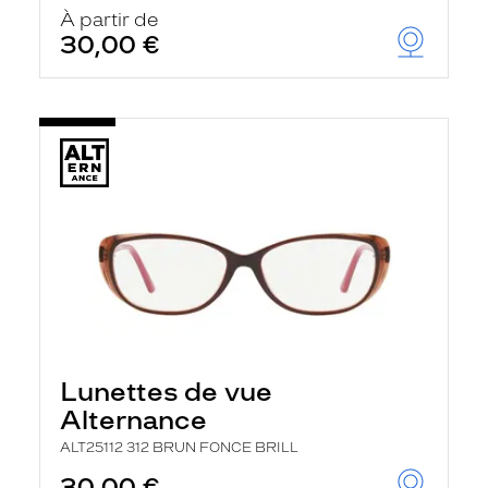
u
À partir de
t
30,00 €
o
m
a
t
i
q
u
e
m
e
n
t
l
a
r
e
c
h
Lunettes de vue
e
r
Alternance
c
h
ALT25112 312 BRUN FONCE BRILL
e
e
30,00 €