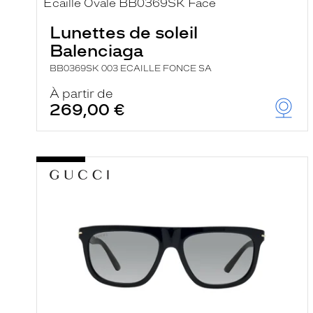
e
r
Lunettes de soleil
c
h
Balenciaga
e
e
BB0369SK 003 ECAILLE FONCE SA
t
r
À partir de
e
269,00 €
c
h
a
r
g
e
l
a
p
a
g
e