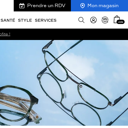
Prendre un RDV
Mon magasin
Mon
Afficher
SANTÉ
STYLE
SERVICES
vide
panie
la
recherche
fite !