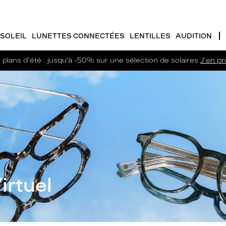
SOLEIL
LUNETTES CONNECTÉES
LENTILLES
AUDITION
plans d'été : jusqu’à -50% sur une sélection de solaires
J'en pro
irtuel