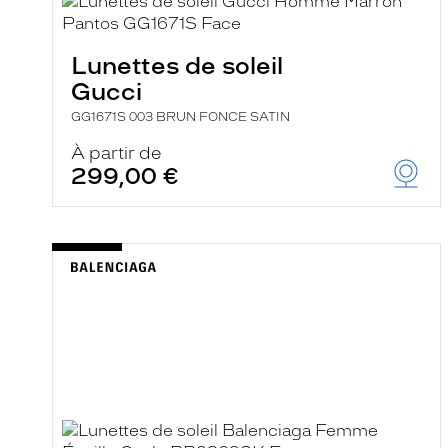
e
l
a
n
Lunettes de soleil
c
Gucci
e
a
GG1671S 003 BRUN FONCE SATIN
u
t
À partir de
o
299,00 €
m
a
t
i
q
u
e
m
e
n
t
l
a
r
e
c
h