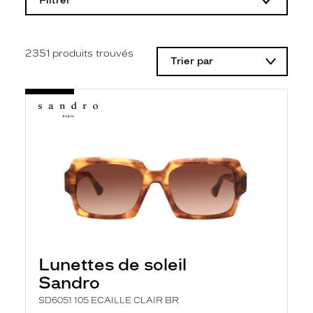
Filtrer
o
d
i
f
i
2351
produits trouvés
Trier par
c
a
t
i
o
n
d
'
u
n
f
i
l
t
r
e
l
Lunettes de soleil
a
n
Sandro
c
e
SD6051 105 ECAILLE CLAIR BR
a