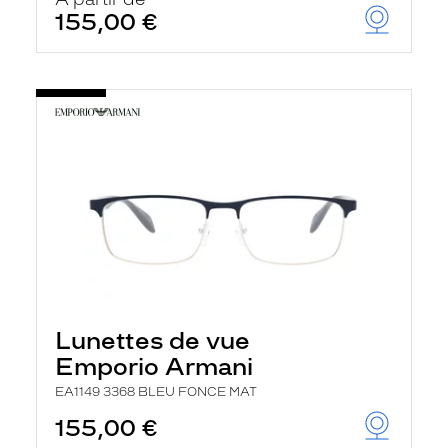
t
155,00 €
r
e
c
h
a
r
g
e
l
a
p
a
g
e
Lunettes de vue
Emporio Armani
EA1149 3368 BLEU FONCE MAT
155,00 €