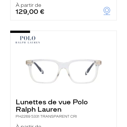
u
À partir de
t
129,00 €
o
m
a
t
i
q
u
e
m
e
n
t
l
a
r
e
c
h
Lunettes de vue Polo
e
r
Ralph Lauren
c
h
PH2269 5331 TRANSPARENT CRI
e
e
À partir de