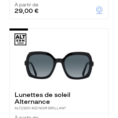
u
À partir de
t
29,00 €
o
m
a
t
i
q
u
e
m
e
n
t
l
a
r
e
c
h
Lunettes de soleil
e
r
Alternance
c
h
ALT23201 402 NOIR BRILLANT
e
e
À partir de