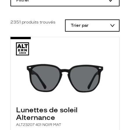
Filtrer
o
d
i
f
i
2351
produits trouvés
Trier par
c
a
t
i
o
n
d
'
u
n
f
i
l
t
r
e
l
Lunettes de soleil
a
n
Alternance
c
e
ALT23207 401 NOIR MAT
a