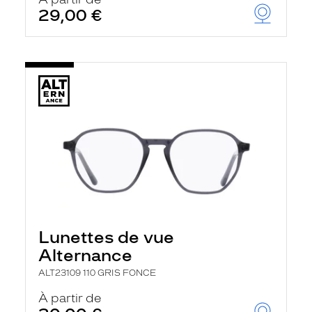
t
29,00 €
r
e
c
h
a
r
g
e
l
a
p
a
g
e
Lunettes de vue
Alternance
ALT23109 110 GRIS FONCE
À partir de