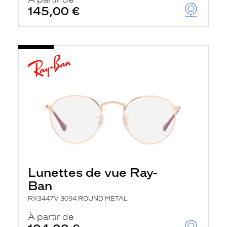
t
145,00 €
r
e
c
h
a
r
g
e
l
a
p
a
g
e
Lunettes de vue Ray-
Ban
RX3447V 3094 ROUND METAL
À partir de