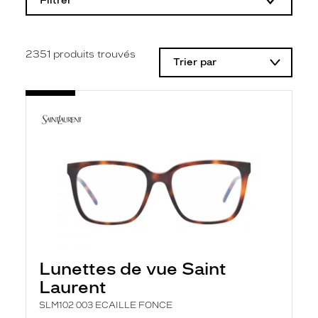
Filtrer
o
d
i
f
i
2351
produits trouvés
Trier par
c
a
t
i
o
n
d
'
u
n
f
i
l
t
r
e
l
Lunettes de vue Saint
a
n
Laurent
c
e
SLM102 003 ECAILLE FONCE
a