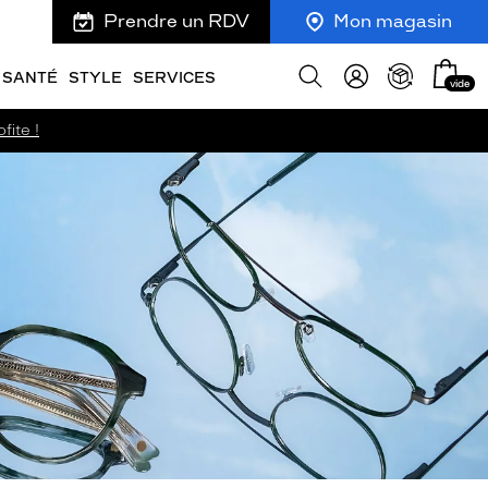
Prendre un RDV
Mon magasin
Mon
Afficher
SANTÉ
STYLE
SERVICES
vide
panie
la
recherche
fite !