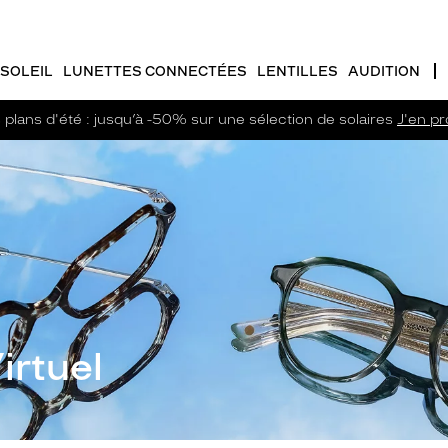
SOLEIL
LUNETTES CONNECTÉES
LENTILLES
AUDITION
plans d'été : jusqu’à -50% sur une sélection de solaires
J'en pro
irtuel