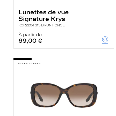
e
r
Lunettes de vue
c
h
Signature Krys
e
e
KOR2204 315 BRUN FONCE
t
r
À partir de
e
69,00 €
c
h
a
r
g
e
l
a
p
a
g
e