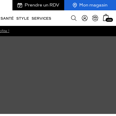
Prendre un RDV
Mon magasin
Mon
Afficher
SANTÉ
STYLE
SERVICES
vide
panie
la
recherche
fite !