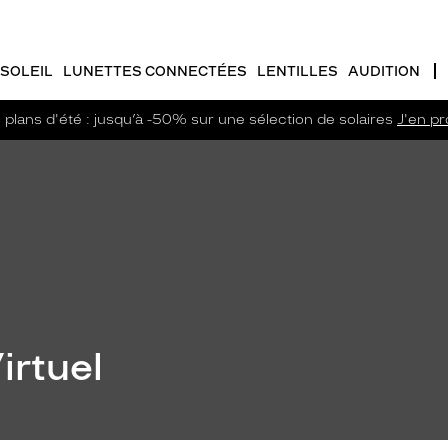
SOLEIL
LUNETTES CONNECTÉES
LENTILLES
AUDITION
plans d'été : jusqu’à -50% sur une sélection de solaires
J'en pro
irtuel