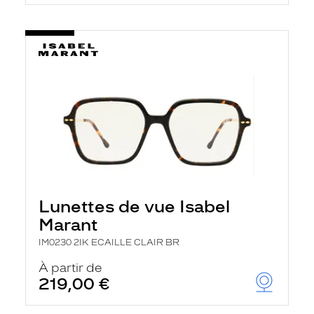
t
r
e
c
h
a
r
g
e
l
a
p
a
g
e
Lunettes de vue Isabel
Marant
IM0230 2IK ECAILLE CLAIR BR
À partir de
219,00 €