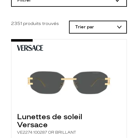
Filtrer
o
d
i
f
i
2351
produits trouvés
Trier par
c
a
t
i
o
n
d
'
u
n
f
i
l
t
r
e
l
Lunettes de soleil
a
n
Versace
c
e
VE2274 100287 OR BRILLANT
a