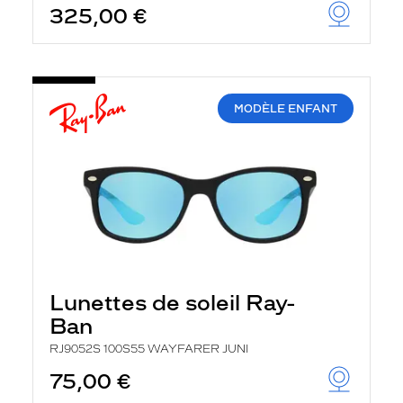
325,00 €
u
t
o
m
a
t
i
MODÈLE ENFANT
q
u
e
m
e
n
t
l
a
r
e
c
Lunettes de soleil Ray-
h
e
Ban
r
c
RJ9052S 100S55 WAYFARER JUNI
h
75,00 €
e
e