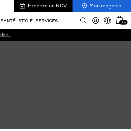
Prendre un RDV
Mon magasin
Mon
Afficher
SANTÉ
STYLE
SERVICES
vide
panie
la
recherche
fite !