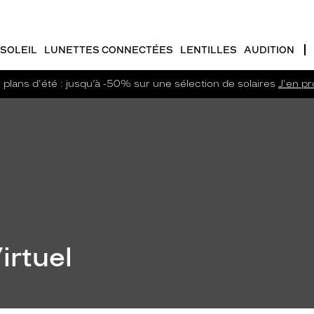
SOLEIL
LUNETTES CONNECTÉES
LENTILLES
AUDITION
plans d'été : jusqu’à -50% sur une sélection de solaires
J'en pro
irtuel