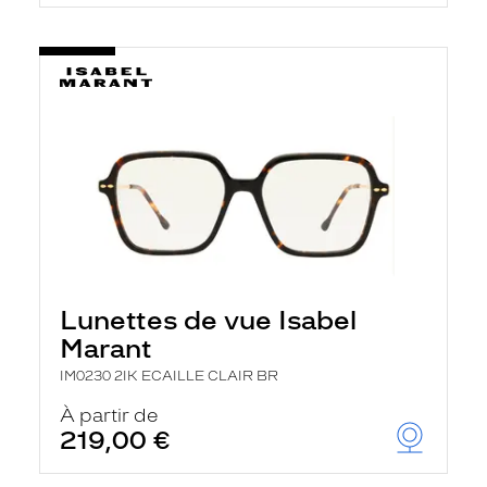
t
r
e
c
h
a
r
g
e
l
a
p
a
g
e
Lunettes de vue Isabel
Marant
IM0230 2IK ECAILLE CLAIR BR
À partir de
219,00 €