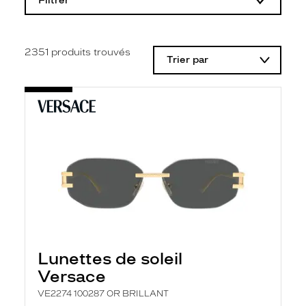
Filtrer
o
d
i
f
i
2351
produits trouvés
Trier par
c
a
t
i
o
n
d
'
u
n
f
i
l
t
r
e
l
Lunettes de soleil
a
n
Versace
c
e
VE2274 100287 OR BRILLANT
a