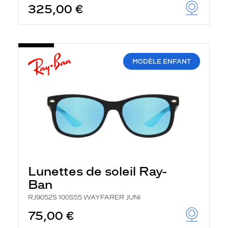
325,00 €
u
t
o
m
a
t
i
MODÈLE ENFANT
q
u
e
m
e
n
t
l
a
r
e
c
Lunettes de soleil Ray-
h
e
Ban
r
c
RJ9052S 100S55 WAYFARER JUNI
h
75,00 €
e
e