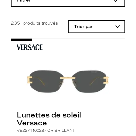
Filtrer
o
d
i
f
i
2351
produits trouvés
Trier par
c
a
t
i
o
n
d
'
u
n
f
i
l
t
r
e
l
Lunettes de soleil
a
n
Versace
c
e
VE2274 100287 OR BRILLANT
a