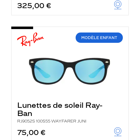
325,00 €
u
t
o
m
a
t
i
MODÈLE ENFANT
q
u
e
m
e
n
t
l
a
r
e
c
Lunettes de soleil Ray-
h
e
Ban
r
c
RJ9052S 100S55 WAYFARER JUNI
h
75,00 €
e
e