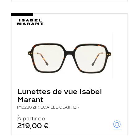
t
r
e
c
h
a
r
g
e
l
a
p
a
g
e
Lunettes de vue Isabel
Marant
IM0230 2IK ECAILLE CLAIR BR
À partir de
219,00 €