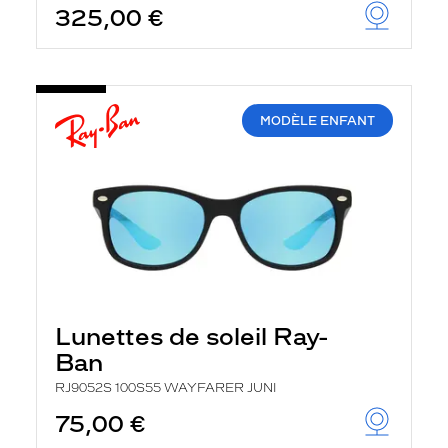
325,00 €
u
t
o
m
a
t
i
MODÈLE ENFANT
q
u
e
m
e
n
t
l
a
r
e
c
Lunettes de soleil Ray-
h
e
Ban
r
c
RJ9052S 100S55 WAYFARER JUNI
h
75,00 €
e
e