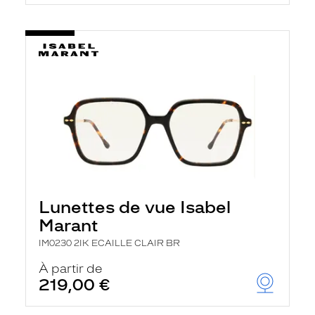
t
r
e
c
h
a
r
g
e
l
a
p
a
g
e
Lunettes de vue Isabel
Marant
IM0230 2IK ECAILLE CLAIR BR
À partir de
219,00 €