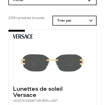
Filtrer
o
d
i
f
i
2351
produits trouvés
Trier par
c
a
t
i
o
n
d
'
u
n
f
i
l
t
r
e
l
Lunettes de soleil
a
n
Versace
c
e
VE2274 100287 OR BRILLANT
a