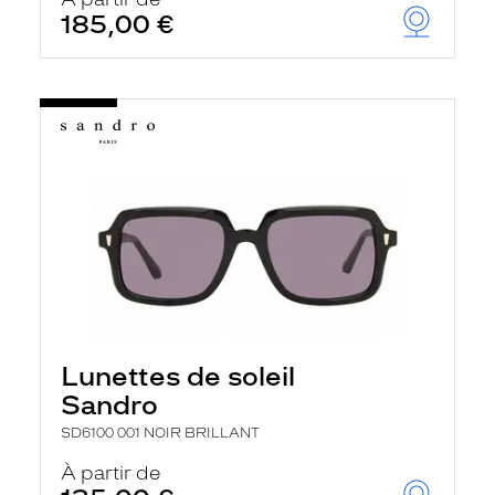
t
185,00 €
r
e
c
h
a
r
g
e
l
a
p
a
g
e
Lunettes de soleil
Sandro
SD6100 001 NOIR BRILLANT
À partir de