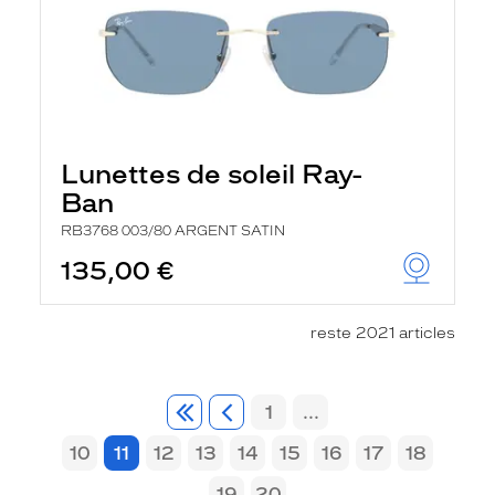
Lunettes de soleil Ray-
Ban
RB3768 003/80 ARGENT SATIN
135,00 €
reste 2021 articles
1
...
10
11
12
13
14
15
16
17
18
19
20