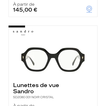
u
À partir de
t
145,00 €
o
m
a
t
i
q
u
e
m
e
n
t
l
a
r
e
c
h
Lunettes de vue
e
r
Sandro
c
h
SD2080 001 NOIR CRISTAL
e
e
À partir de