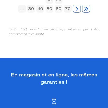
...
30
40
50
60
70
Tarifs TTC, avant tout avantage négocié par votre
complémentaire santé
En magasin et en ligne, les mêmes
garanties !