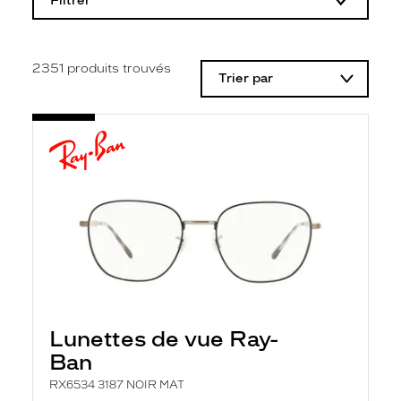
Filtrer
o
d
i
f
i
2351
produits trouvés
Trier par
c
a
t
i
o
n
d
'
u
n
f
i
l
t
r
e
l
Lunettes de vue Ray-
a
n
Ban
c
e
RX6534 3187 NOIR MAT
a