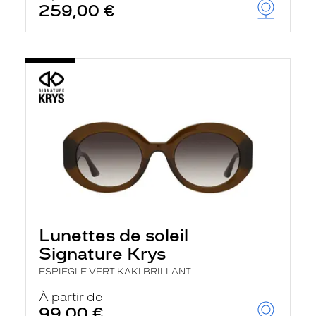
259,00 €
u
t
o
m
a
t
i
q
u
e
m
e
n
t
l
a
r
e
c
Lunettes de soleil
h
Signature Krys
e
r
ESPIEGLE VERT KAKI BRILLANT
c
h
À partir de
e
99,00 €
e