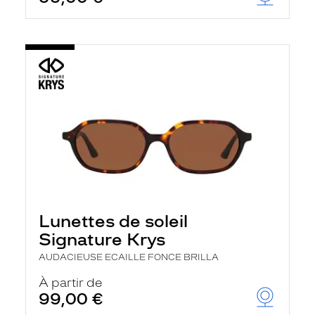
t
r
e
c
h
a
r
g
e
l
a
p
a
g
e
Lunettes de soleil
Signature Krys
AUDACIEUSE ECAILLE FONCE BRILLA
À partir de
99,00 €