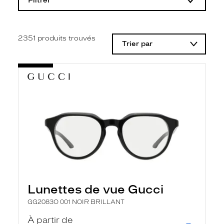
Filtrer
o
d
i
f
i
2351
produits trouvés
Trier par
c
a
t
i
o
n
d
'
u
n
f
i
l
t
r
e
l
Lunettes de vue Gucci
a
n
GG2083O 001 NOIR BRILLANT
c
e
À partir de
a