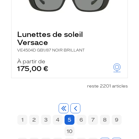
Lunettes de soleil
Versace
VE4504D GB1/87 NOIR BRILLANT
À partir de
175,00 €
reste 2201 articles
1
2
3
4
5
6
7
8
9
10