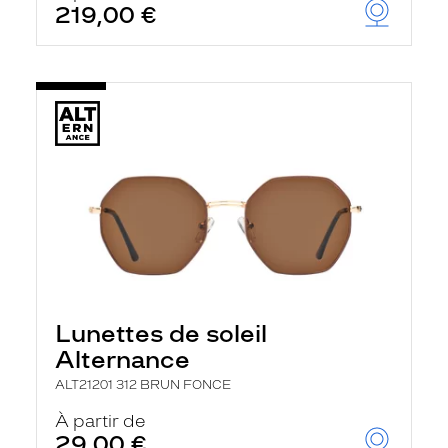
219,00 €
u
t
o
m
a
t
i
q
u
e
m
e
n
t
l
a
r
e
c
Lunettes de soleil
h
Alternance
e
r
ALT21201 312 BRUN FONCE
c
h
À partir de
e
29,00 €
e