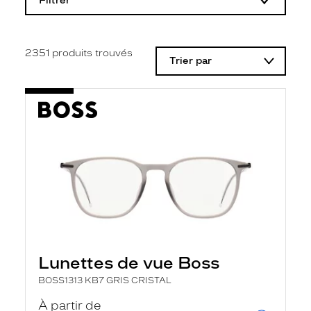
Filtrer
o
d
i
f
i
2351
produits trouvés
Trier par
c
a
t
i
o
n
d
'
u
n
f
i
l
t
r
e
l
Lunettes de vue Boss
a
n
BOSS1313 KB7 GRIS CRISTAL
c
e
À partir de
a