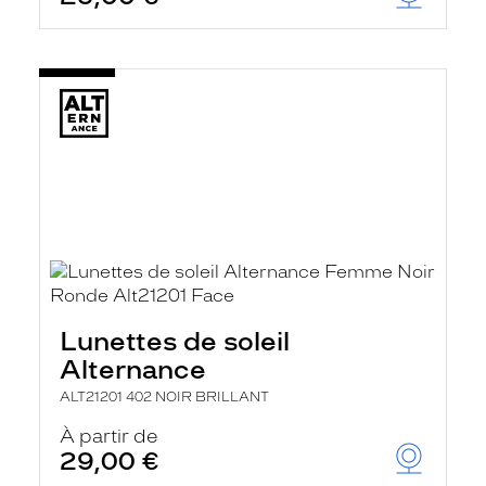
t
r
e
c
h
a
r
g
e
l
a
p
a
g
e
Lunettes de soleil
Alternance
ALT21201 402 NOIR BRILLANT
À partir de
29,00 €