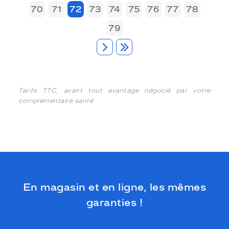
70
71
72
73
74
75
76
77
78
79
Tarifs TTC, avant tout avantage négocié par votre
complémentaire santé
En magasin et en ligne, les mêmes
garanties !