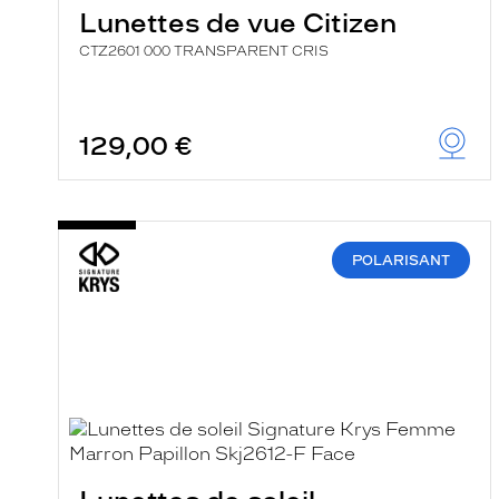
e
Lunettes de vue Citizen
r
c
CTZ2601 000 TRANSPARENT CRIS
h
e
e
t
129,00 €
r
e
c
h
a
r
g
POLARISANT
e
l
a
p
a
g
e