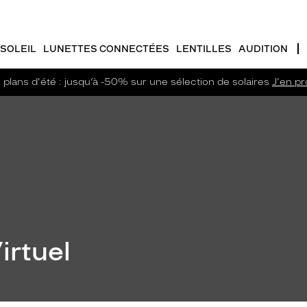
SOLEIL
LUNETTES CONNECTÉES
LENTILLES
AUDITION
plans d'été : jusqu’à -50% sur une sélection de solaires
J'en pro
irtuel