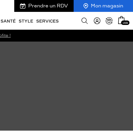
Prendre un RDV
Mon magasin
Mon
Afficher
SANTÉ
STYLE
SERVICES
vide
panie
la
recherche
fite !