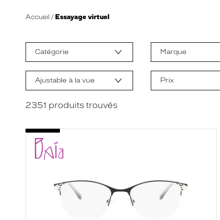
Accueil
Essayage virtuel
L
a
m
Catégorie
Marque
o
d
i
f
Ajustable à la vue
Prix
i
c
a
2351
produits trouvés
t
i
o
n
d
'
u
n
f
i
l
t
r