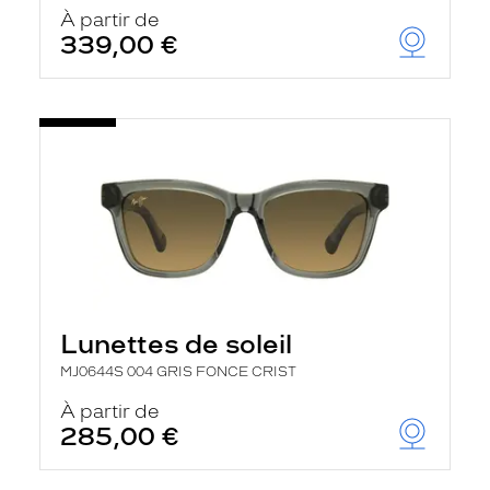
u
À partir de
t
339,00 €
o
m
a
t
i
q
u
e
m
e
n
t
l
a
r
e
Lunettes de soleil
c
h
MJ0644S 004 GRIS FONCE CRIST
e
r
À partir de
c
285,00 €
h
e
e