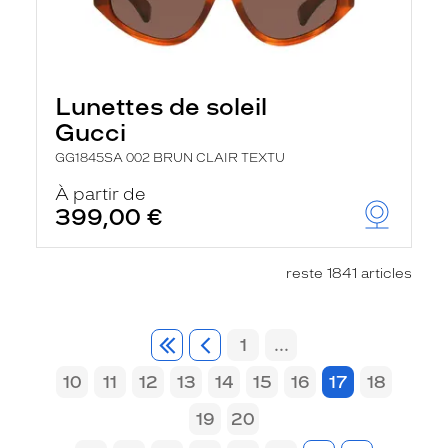
Lunettes de soleil
Gucci
GG1845SA 002 BRUN CLAIR TEXTU
À partir de
399,00 €
reste 1841 articles
1
...
10
11
12
13
14
15
16
17
18
19
20