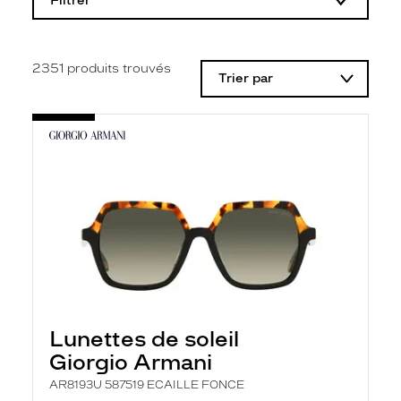
Filtrer
o
d
i
f
i
2351
produits trouvés
Trier par
c
a
t
i
o
n
d
'
u
n
f
i
l
t
r
e
l
Lunettes de soleil
a
n
Giorgio Armani
c
e
AR8193U 587519 ECAILLE FONCE
a