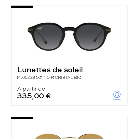
t
r
e
c
h
a
r
g
e
l
a
p
a
Lunettes de soleil
g
e
MJ0622S 001 NOIR CRISTAL BIC
À partir de
335,00 €