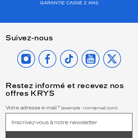
GARANTIE CASSE 2 ANS
Suivez-nous
INSTAGRAM
FACEBOOK
TIKTOK
YOUTUBE
X
Restez informé et recevez nos
(Ce
champ
offres KRYS
est
Name
obligatoire)
Votre adresse e-mail
*
(exemple : nom@mail.com)