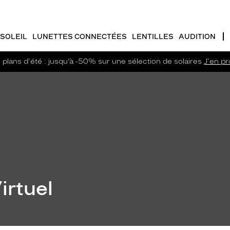
SOLEIL
LUNETTES CONNECTÉES
LENTILLES
AUDITION
plans d'été : jusqu’à -50% sur une sélection de solaires
J'en pro
irtuel