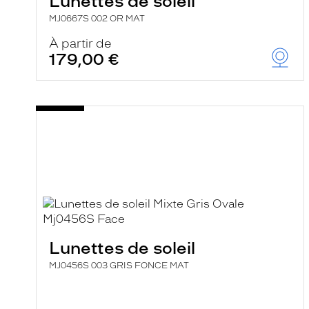
Lunettes de soleil
e
MJ0667S 002 OR MAT
r
c
À partir de
h
179,00 €
e
e
t
r
e
c
h
a
r
g
e
l
a
p
a
g
e
Lunettes de soleil
MJ0456S 003 GRIS FONCE MAT