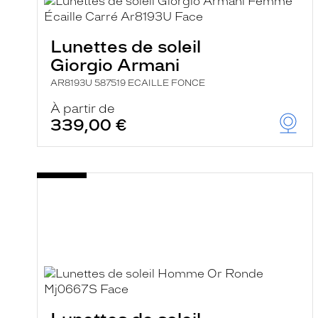
e
l
a
n
Lunettes de soleil
c
Giorgio Armani
e
a
AR8193U 587519 ECAILLE FONCE
u
t
À partir de
o
339,00 €
m
a
t
i
q
u
e
m
e
n
t
l
a
r
e
c
h