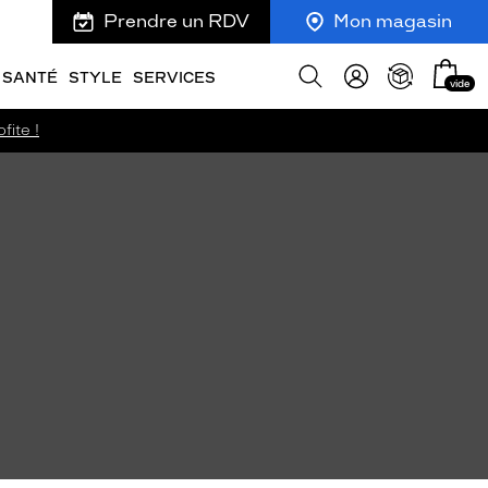
Prendre un RDV
Mon magasin
Mon
Afficher
SANTÉ
STYLE
SERVICES
vide
panie
la
recherche
fite !