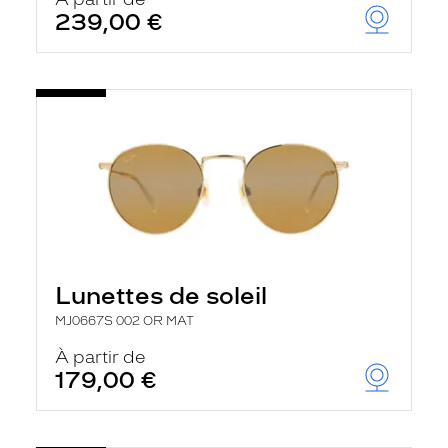
t
239,00 €
r
e
c
h
a
r
g
e
l
a
p
a
g
e
Lunettes de soleil
MJ0667S 002 OR MAT
À partir de
179,00 €