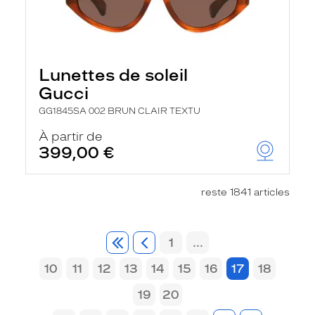
Lunettes de soleil
Gucci
GG1845SA 002 BRUN CLAIR TEXTU
À partir de
399,00 €
reste 1841 articles
1
...
10
11
12
13
14
15
16
17
18
19
20