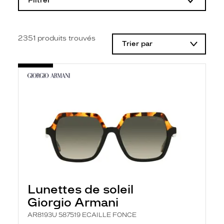
Filtrer
o
d
i
f
i
2351
produits trouvés
Trier par
c
a
t
i
o
n
d
'
u
n
f
i
l
t
r
e
l
Lunettes de soleil
a
n
Giorgio Armani
c
e
AR8193U 587519 ECAILLE FONCE
a