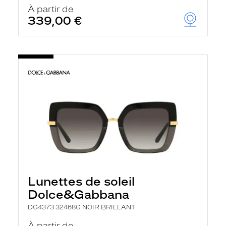
u
À partir de
t
339,00 €
o
m
a
t
i
q
u
e
m
e
n
t
l
a
r
e
c
h
Lunettes de soleil
e
r
Dolce&Gabbana
c
h
DG4373 32468G NOIR BRILLANT
e
e
À partir de