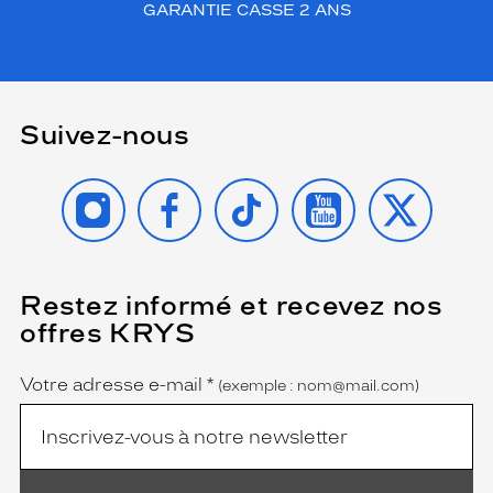
GARANTIE CASSE 2 ANS
Suivez-nous
INSTAGRAM
FACEBOOK
TIKTOK
YOUTUBE
X
Restez informé et recevez nos
(Ce
champ
offres KRYS
est
Name
obligatoire)
Votre adresse e-mail
*
(exemple : nom@mail.com)