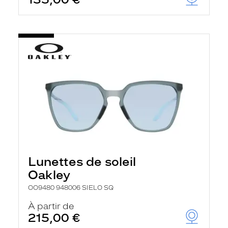
t
r
e
c
h
a
r
g
e
l
a
p
a
g
e
Lunettes de soleil
Oakley
OO9480 948006 SIELO SQ
À partir de
215,00 €