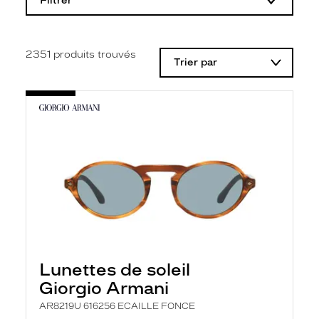
Filtrer
o
d
i
f
i
2351
produits trouvés
Trier par
c
a
t
i
o
n
d
'
u
n
f
i
l
t
r
e
l
Lunettes de soleil
a
n
Giorgio Armani
c
e
AR8219U 616256 ECAILLE FONCE
a