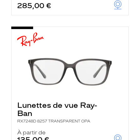
285,00 €
u
t
o
m
a
t
i
q
u
e
m
e
n
t
l
a
r
e
c
Lunettes de vue Ray-
h
e
Ban
r
c
RX7248D 8257 TRANSPARENT OPA
h
À partir de
e
e
135,00 €