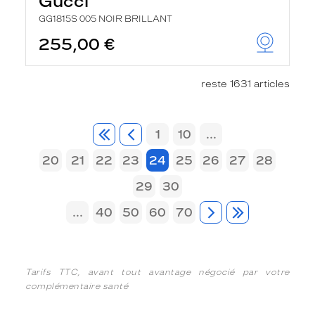
Gucci
GG1815S 005 NOIR BRILLANT
255,00 €
reste 1631 articles
1
10
...
20
21
22
23
24
25
26
27
28
29
30
...
40
50
60
70
Tarifs TTC, avant tout avantage négocié par votre
complémentaire santé