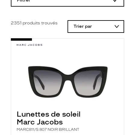
Filtrer
o
d
i
f
i
2351
produits trouvés
Trier par
c
a
t
i
o
n
d
'
u
n
f
i
l
t
r
e
l
Lunettes de soleil
a
n
Marc Jacobs
c
e
MARC811/S 807 NOIR BRILLANT
a