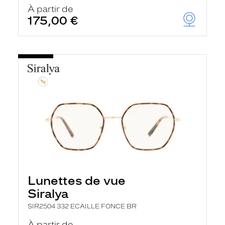
u
À partir de
t
175,00 €
o
m
a
t
i
q
u
e
m
e
n
t
l
a
r
e
c
h
Lunettes de vue
e
r
Siralya
c
h
SIR2504 332 ECAILLE FONCE BR
e
e
À partir de