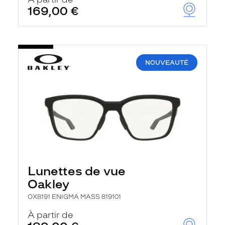
t
169,00 €
r
e
c
h
a
r
NOUVEAUTÉ
g
e
l
a
p
a
g
e
Lunettes de vue
Oakley
OX8191 ENIGMA MASS 819101
À partir de