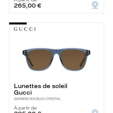
t
265,00 €
r
e
c
h
a
r
g
e
l
a
p
a
g
e
Lunettes de soleil
Gucci
GG1893S 004 BLEU CRISTAL
À partir de