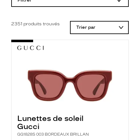
Filtrer
o
d
i
f
i
2351
produits trouvés
Trier par
c
a
t
i
o
n
d
'
u
n
f
i
l
t
r
e
l
Lunettes de soleil
a
n
Gucci
c
e
GG1828S 003 BORDEAUX BRILLAN
a