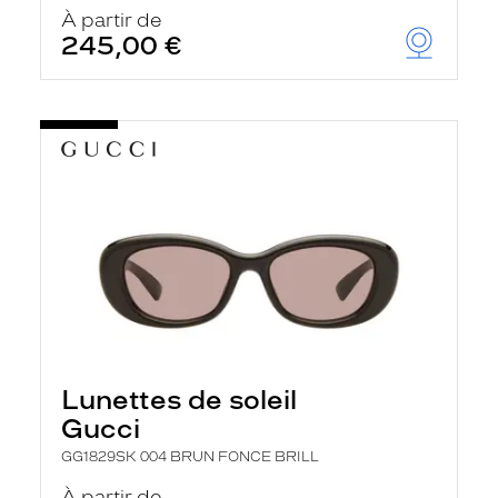
u
À partir de
t
245,00 €
o
m
a
t
i
q
u
e
m
e
n
t
l
a
r
e
c
h
Lunettes de soleil
e
r
Gucci
c
h
GG1829SK 004 BRUN FONCE BRILL
e
e
À partir de