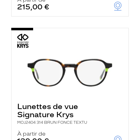
t
215,00 €
r
e
c
h
a
r
g
e
l
a
p
a
g
e
Lunettes de vue
Signature Krys
MOJ2404 314 BRUN FONCE TEXTU
À partir de