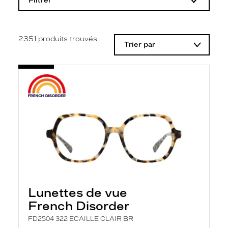
Filtrer
o
d
i
f
i
2351
produits trouvés
Trier par
c
a
t
i
o
n
d
'
u
n
f
i
l
t
r
e
l
Lunettes de vue
a
n
French Disorder
c
e
FD2504 322 ECAILLE CLAIR BR
a