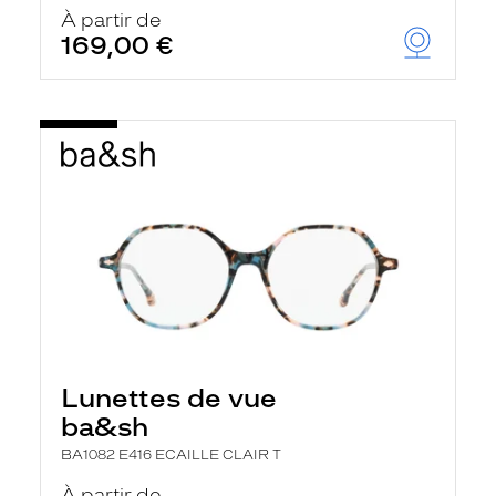
u
À partir de
t
169,00 €
o
m
a
t
i
q
u
e
m
e
n
t
l
a
r
e
c
h
Lunettes de vue
e
r
ba&sh
c
h
BA1082 E416 ECAILLE CLAIR T
e
e
À partir de