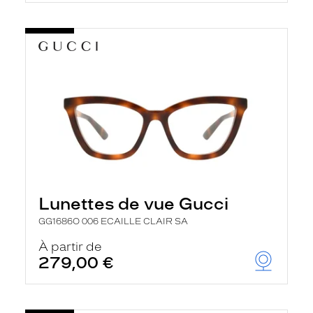
t
r
e
c
h
a
r
g
e
l
a
p
a
g
e
Lunettes de vue Gucci
GG1686O 006 ECAILLE CLAIR SA
À partir de
279,00 €