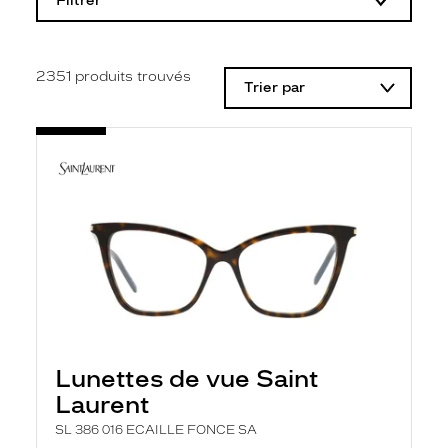
Filtrer
o
d
i
f
i
2351
produits trouvés
Trier par
c
a
t
i
o
n
d
'
u
n
f
i
l
t
r
e
l
Lunettes de vue Saint
a
n
Laurent
c
e
SL 386 016 ECAILLE FONCE SA
a