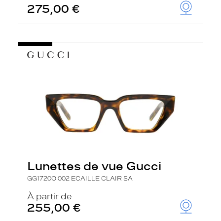
275,00 €
u
t
o
m
a
t
i
q
u
e
m
e
n
t
l
a
r
e
c
Lunettes de vue Gucci
h
e
GG1720O 002 ECAILLE CLAIR SA
r
c
À partir de
h
255,00 €
e
e