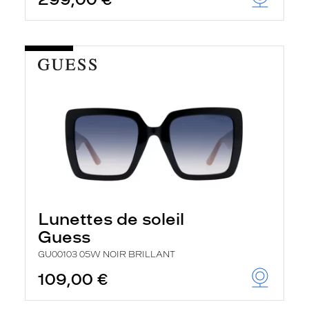
t
r
e
c
h
a
r
g
e
l
a
p
a
g
e
Lunettes de soleil
Guess
GU00103 05W NOIR BRILLANT
109,00 €