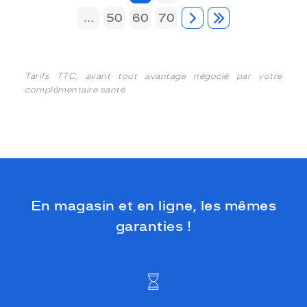
...
50
60
70
Tarifs TTC, avant tout avantage négocié par votre
complémentaire santé
En magasin et en ligne, les mêmes
garanties !