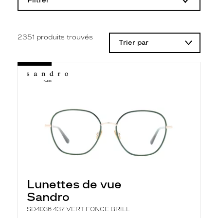
Filtrer
o
d
i
f
i
2351
produits trouvés
Trier par
c
a
t
i
o
n
d
'
u
n
f
i
l
t
r
e
l
Lunettes de vue
a
n
Sandro
c
e
SD4036 437 VERT FONCE BRILL
a