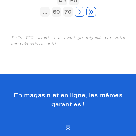
49
50
...
60
70
Tarifs TTC, avant tout avantage négocié par votre
complémentaire santé
En magasin et en ligne, les mêmes
garanties !