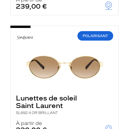
t
239,00 €
r
e
c
h
a
r
POLARISANT
g
e
l
a
p
a
g
e
Lunettes de soleil
Saint Laurent
SL692 4 OR BRILLANT
À partir de