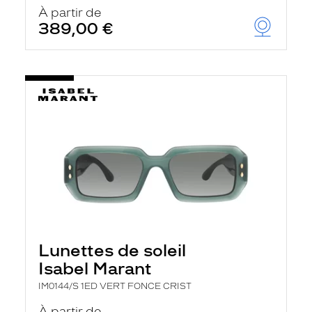
u
À partir de
t
389,00 €
o
m
a
t
i
q
u
e
m
e
n
t
l
a
r
e
c
h
Lunettes de soleil
e
r
Isabel Marant
c
h
IM0144/S 1ED VERT FONCE CRIST
e
e
À partir de