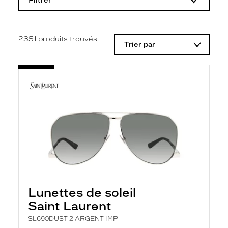
Filtrer
o
d
i
f
i
2351
produits trouvés
Trier par
c
a
t
i
o
n
d
'
u
n
f
i
l
t
r
e
l
Lunettes de soleil
a
n
Saint Laurent
c
e
SL690DUST 2 ARGENT IMP
a