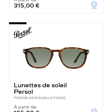
t
315,00 €
r
e
c
h
a
r
g
e
l
a
p
a
g
e
Lunettes de soleil
Persol
PO3019S 24/31 ECAILLE FONCE
À partir de