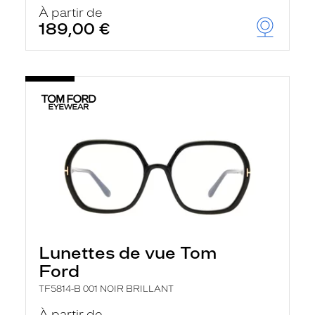
u
À partir de
t
189,00 €
o
m
a
t
i
q
u
e
m
e
n
t
l
a
r
e
c
h
Lunettes de vue Tom
e
r
Ford
c
h
TF5814-B 001 NOIR BRILLANT
e
e
À partir de