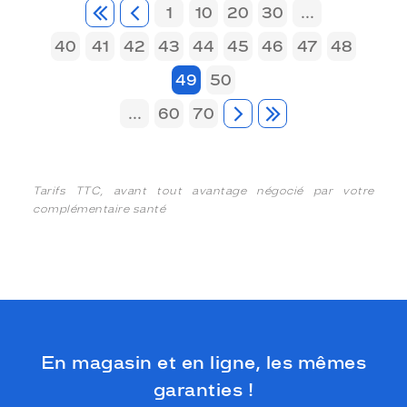
1
10
20
30
...
40
41
42
43
44
45
46
47
48
49
50
...
60
70
Tarifs TTC, avant tout avantage négocié par votre
complémentaire santé
En magasin et en ligne, les mêmes
garanties !