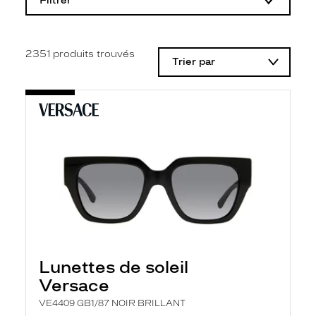
Filtrer
o
d
i
f
i
2351
produits trouvés
Trier par
c
a
t
i
o
n
d
'
u
n
f
i
l
t
r
e
l
Lunettes de soleil
a
n
Versace
c
e
VE4409 GB1/87 NOIR BRILLANT
a