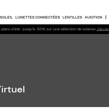
SOLEIL
LUNETTES CONNECTÉES
LENTILLES
AUDITION
plans d'été : jusqu’à -50% sur une sélection de solaires
J'en pro
irtuel