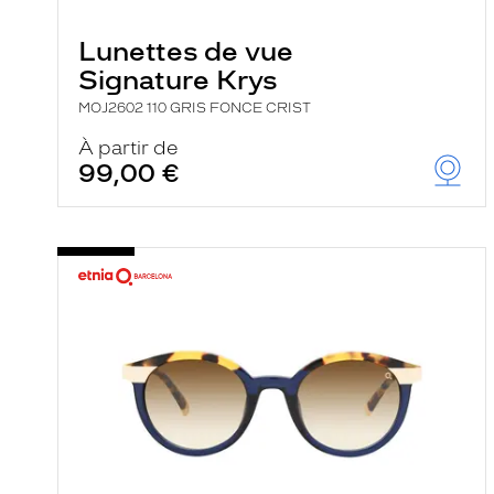
e
r
Lunettes de vue
c
h
Signature Krys
e
e
MOJ2602 110 GRIS FONCE CRIST
t
r
À partir de
e
99,00 €
c
h
a
r
g
e
l
a
p
a
g
e