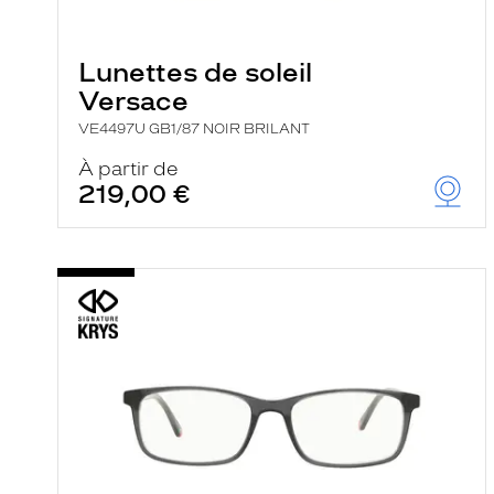
e
l
a
n
Lunettes de soleil
c
Versace
e
a
VE4497U GB1/87 NOIR BRILANT
u
t
À partir de
o
219,00 €
m
a
t
i
q
u
e
m
e
n
t
l
a
r
e
c
h