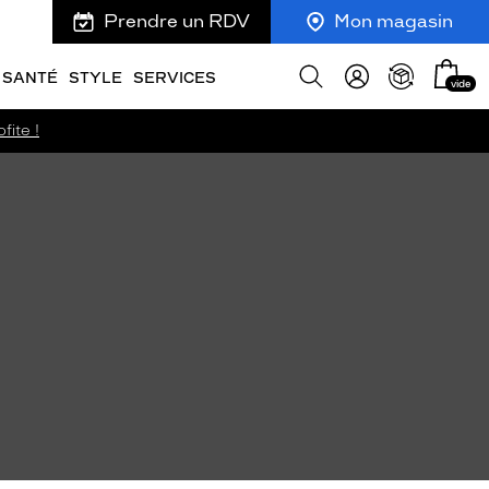
Prendre un RDV
Mon magasin
Mon
Afficher
SANTÉ
STYLE
SERVICES
vide
panie
la
recherche
fite !