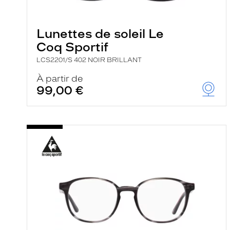
e
l
a
n
Lunettes de soleil Le
c
Coq Sportif
e
a
LCS2201/S 402 NOIR BRILLANT
u
t
À partir de
o
99,00 €
m
a
t
i
q
u
e
m
e
n
t
l
a
r
e
c
h