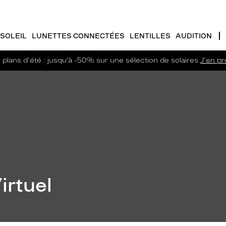
SOLEIL
LUNETTES CONNECTÉES
LENTILLES
AUDITION
plans d'été : jusqu’à -50% sur une sélection de solaires
J'en pro
irtuel