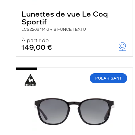
e
r
Lunettes de vue Le Coq
c
h
Sportif
e
e
LCS2202 114 GRIS FONCE TEXTU
t
r
À partir de
e
149,00 €
c
h
a
r
g
e
POLARISANT
l
a
p
a
g
e