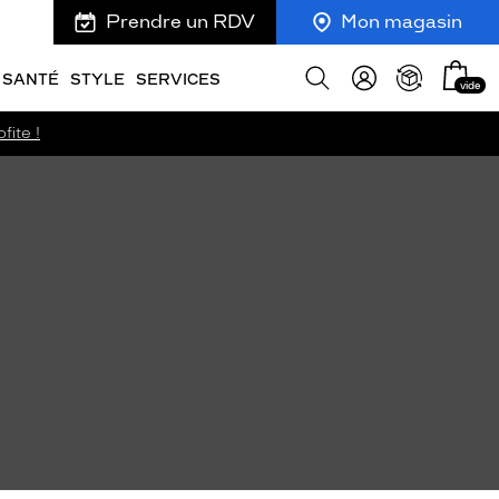
Prendre un RDV
Mon magasin
Mon
Afficher
SANTÉ
STYLE
SERVICES
vide
panie
la
recherche
fite !