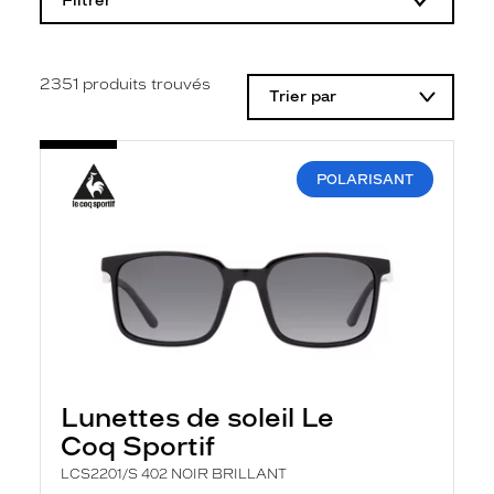
Filtrer
o
d
i
f
i
2351
produits trouvés
Trier par
c
a
t
i
o
POLARISANT
n
d
'
u
n
f
i
l
t
r
e
l
Lunettes de soleil Le
a
n
Coq Sportif
c
e
LCS2201/S 402 NOIR BRILLANT
a