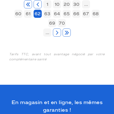
1
10
20
30
...
60
61
62
63
64
65
66
67
68
69
70
...
Tarifs TTC, avant tout avantage négocié par votre
complémentaire santé
En magasin et en ligne, les mêmes
garanties !