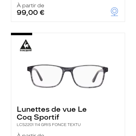
u
À partir de
t
99,00 €
o
m
a
t
i
q
u
e
m
e
n
t
l
a
r
e
c
h
Lunettes de vue Le
e
r
Coq Sportif
c
h
LCS2201 114 GRIS FONCE TEXTU
e
e
À partir de