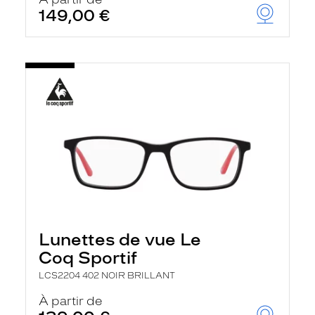
t
149,00 €
r
e
c
h
a
r
g
e
l
a
p
a
g
e
Lunettes de vue Le
Coq Sportif
LCS2204 402 NOIR BRILLANT
À partir de