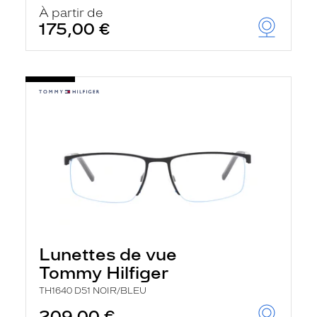
u
À partir de
t
175,00 €
o
m
a
t
i
q
u
e
m
e
n
t
l
a
r
e
c
h
Lunettes de vue
e
r
Tommy Hilfiger
c
h
TH1640 D51 NOIR/BLEU
e
e
209,00 €