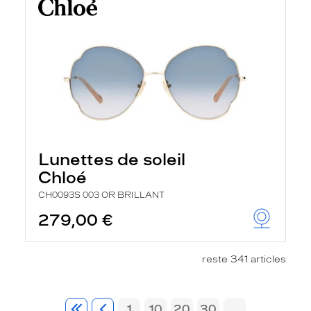
Lunettes de soleil
Chloé
CH0093S 003 OR BRILLANT
279,00 €
reste 341 articles
1
10
20
30
...