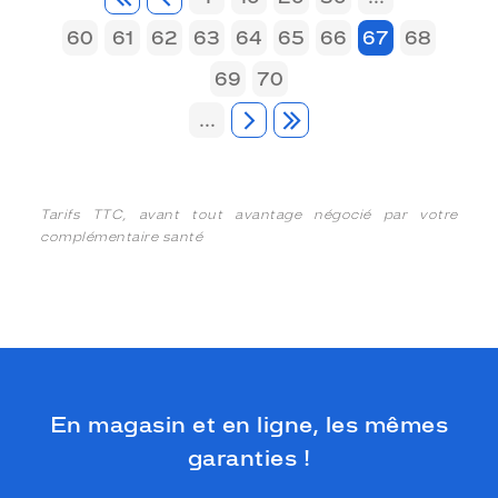
60
61
62
63
64
65
66
67
68
69
70
...
Tarifs TTC, avant tout avantage négocié par votre
complémentaire santé
En magasin et en ligne, les mêmes
garanties !