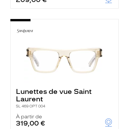
t
r
e
c
h
a
r
g
e
l
a
p
a
g
e
Lunettes de vue Saint
Laurent
SL 469 OPT 004
À partir de
319,00 €