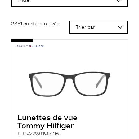
Filtrer
o
d
i
f
i
2351
produits trouvés
Trier par
c
a
t
i
o
n
d
'
u
n
f
i
l
t
r
e
l
Lunettes de vue
a
n
Tommy Hilfiger
c
e
TH1785 003 NOIR MAT
a