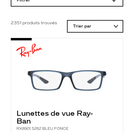
Filtrer
o
d
i
f
i
2351
produits trouvés
Trier par
c
a
t
i
o
n
d
'
u
n
f
i
l
t
r
e
l
Lunettes de vue Ray-
a
n
Ban
c
e
RX8901 5262 BLEU FONCE
a