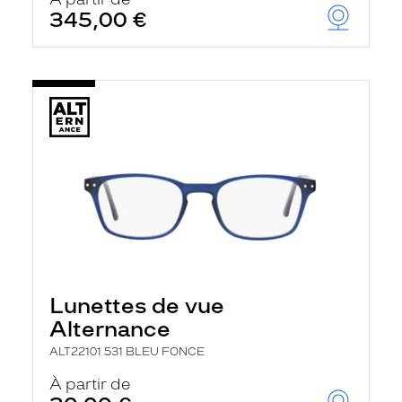
t
345,00 €
r
e
c
h
a
r
g
e
l
a
p
a
g
e
Lunettes de vue
Alternance
ALT22101 531 BLEU FONCE
À partir de