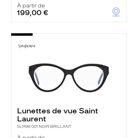
u
À partir de
t
199,00 €
o
m
a
t
i
q
u
e
m
e
n
t
l
a
r
e
c
h
Lunettes de vue Saint
e
r
Laurent
c
h
SLM96 001 NOIR BRILLANT
e
e
À partir de