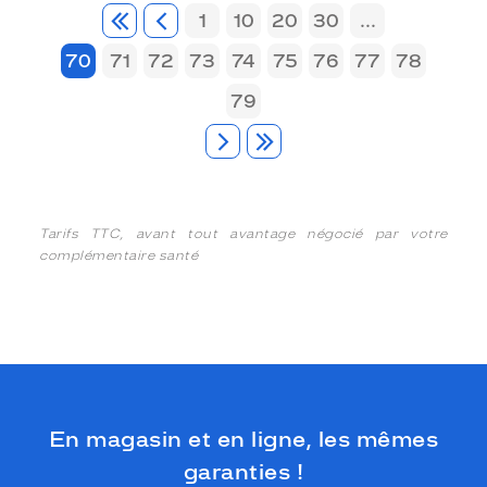
1
10
20
30
...
70
71
72
73
74
75
76
77
78
79
Tarifs TTC, avant tout avantage négocié par votre
complémentaire santé
En magasin et en ligne, les mêmes
garanties !