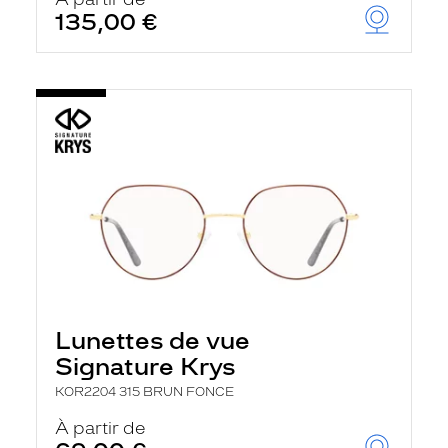
t
135,00 €
r
e
c
h
a
r
g
e
l
a
p
a
g
e
Lunettes de vue
Signature Krys
KOR2204 315 BRUN FONCE
À partir de