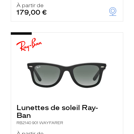
u
À partir de
t
179,00 €
o
m
a
t
i
q
u
e
m
e
n
t
l
a
r
e
c
h
Lunettes de soleil Ray-
e
r
Ban
c
h
RB2140 901 WAYFARER
e
e
À partir de