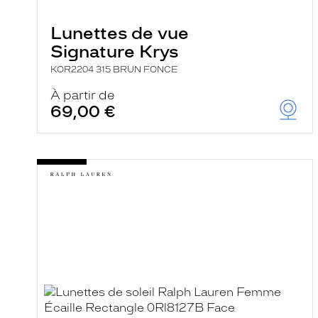
e
r
Lunettes de vue
c
h
Signature Krys
e
e
KOR2204 315 BRUN FONCE
t
r
À partir de
e
69,00 €
c
h
a
r
g
e
l
a
p
a
g
e