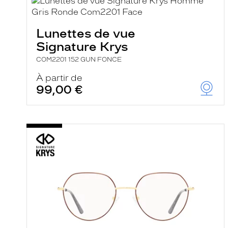
e
l
a
n
Lunettes de vue
c
Signature Krys
e
a
COM2201 152 GUN FONCE
u
t
À partir de
o
99,00 €
m
a
t
i
q
u
e
m
e
n
t
l
a
r
e
c
h