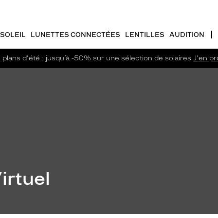
SOLEIL
LUNETTES CONNECTÉES
LENTILLES
AUDITION
plans d'été : jusqu’à -50% sur une sélection de solaires
J'en pro
irtuel