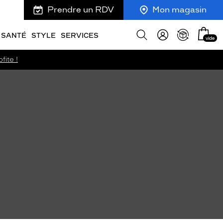
Prendre un RDV
Mon magasin
Mon
Afficher
SANTÉ
STYLE
SERVICES
vide
panie
la
recherche
fite !