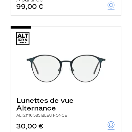
t
99,00 €
r
e
c
h
a
r
g
e
l
a
p
a
g
e
Lunettes de vue
Alternance
ALT21116 535 BLEU FONCE
30,00 €