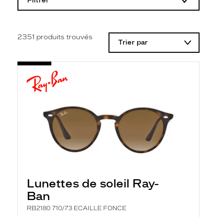
Filtrer
o
d
i
f
i
2351
produits trouvés
Trier par
c
a
t
i
o
n
d
'
u
n
f
i
l
t
r
e
l
Lunettes de soleil Ray-
a
n
Ban
c
e
RB2180 710/73 ECAILLE FONCE
a