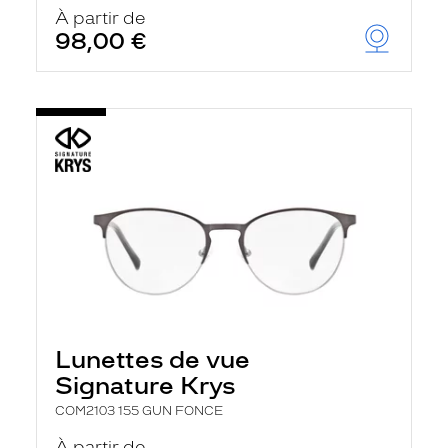
u
À partir de
t
98,00 €
o
m
a
t
i
q
u
e
m
e
n
t
l
a
r
e
c
h
Lunettes de vue
e
r
Signature Krys
c
h
COM2103 155 GUN FONCE
e
e
À partir de