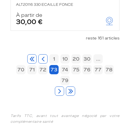
ALT20116 330 ECAILLE FONCE
À partir de
30,00 €
reste 161 articles
1
10
20
30
...
70
71
72
73
74
75
76
77
78
79
Tarifs TTC, avant tout avantage négocié par votre
complémentaire santé