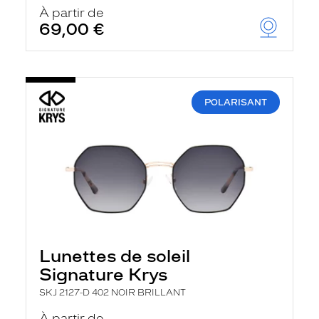
u
À partir de
t
69,00 €
o
m
a
t
i
q
POLARISANT
u
e
m
e
n
t
l
a
r
e
c
h
Lunettes de soleil
e
r
Signature Krys
c
h
SKJ 2127-D 402 NOIR BRILLANT
e
e
À partir de