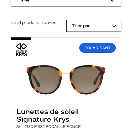
Filtrer
o
d
i
f
i
2351
produits trouvés
Trier par
c
a
t
i
o
POLARISANT
n
d
'
u
n
f
i
l
t
r
e
l
Lunettes de soleil
a
n
Signature Krys
c
e
SKJ 2130-F 332 ECCAILLE FONCE
a