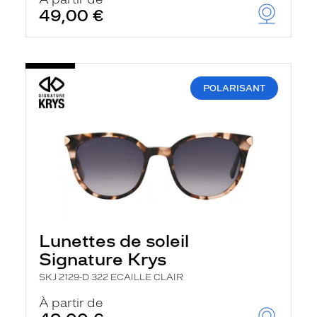
t
49,00 €
r
e
c
h
a
r
POLARISANT
g
e
l
a
p
a
g
e
Lunettes de soleil
Signature Krys
SKJ 2129-D 322 ECAILLE CLAIR
À partir de