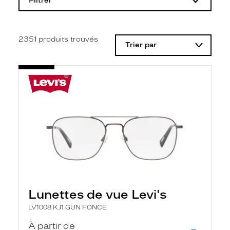
Filtrer
o
d
i
f
i
2351
produits trouvés
Trier par
c
a
t
i
o
n
d
'
u
n
f
i
l
t
r
e
l
Lunettes de vue Levi's
a
n
LV1008 KJ1 GUN FONCE
c
e
À partir de
a