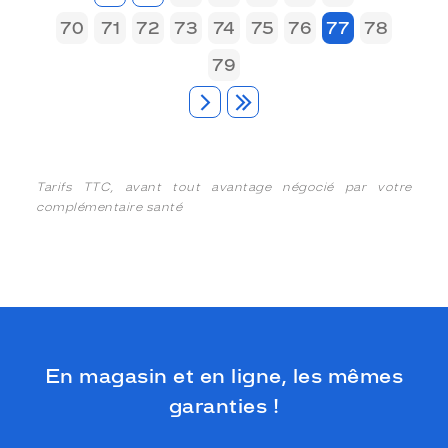
70
71
72
73
74
75
76
77
78
79
Tarifs TTC, avant tout avantage négocié par votre
complémentaire santé
En magasin et en ligne, les mêmes
garanties !