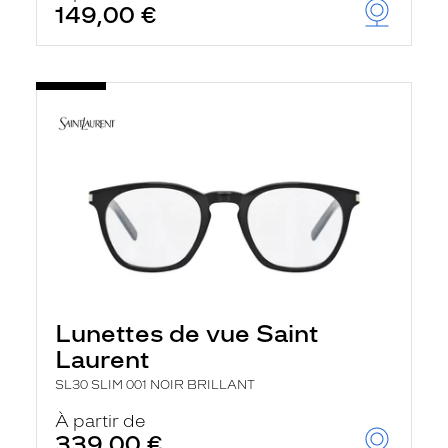
149,00 €
u
t
o
m
a
t
i
q
u
e
m
e
n
t
l
a
r
e
c
Lunettes de vue Saint
h
Laurent
e
r
SL30 SLIM 001 NOIR BRILLANT
c
h
À partir de
e
339,00 €
e