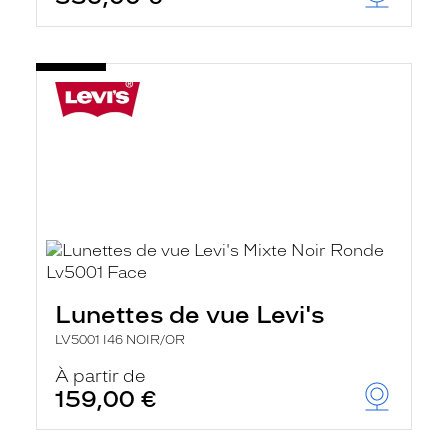
t
r
e
c
h
a
r
g
e
l
a
p
a
g
e
Lunettes de vue Levi's
LV5001 I46 NOIR/OR
À partir de
159,00 €