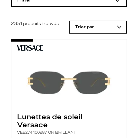
Filtrer
o
d
i
f
i
2351
produits trouvés
Trier par
c
a
t
i
o
n
d
'
u
n
f
i
l
t
r
e
l
Lunettes de soleil
a
n
Versace
c
e
VE2274 100287 OR BRILLANT
a