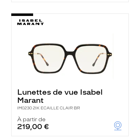
t
r
e
c
h
a
r
g
e
l
a
p
a
g
e
Lunettes de vue Isabel
Marant
IM0230 2IK ECAILLE CLAIR BR
À partir de
219,00 €