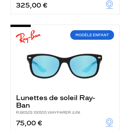
325,00 €
u
t
o
m
a
t
i
MODÈLE ENFANT
q
u
e
m
e
n
t
l
a
r
e
c
Lunettes de soleil Ray-
h
e
Ban
r
c
RJ9052S 100S55 WAYFARER JUNI
h
75,00 €
e
e