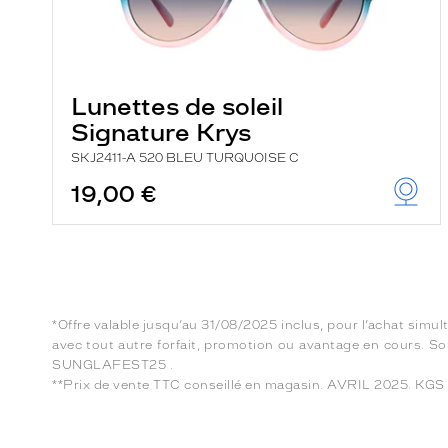
Lunettes de soleil
Signature Krys
SKJ2411-A 520 BLEU TURQUOISE C
19,00 €
*Offre valable jusqu’au 31/08/2025 inclus, pour l’achat simu
avec tout autre forfait, promotion ou avantage en cours. S
SUNGLAFEST25 .
**Prix de vente TTC conseillé en magasin. AVRIL 2025. KGS 