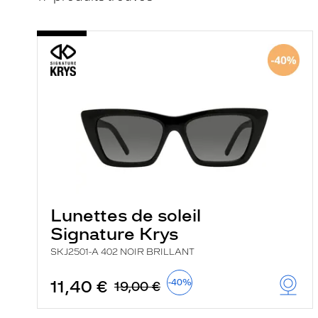
i
c
a
t
i
o
n
d
'
u
n
f
i
l
t
r
e
Lunettes de soleil
l
a
Signature Krys
n
SKJ2501-A 402 NOIR BRILLANT
c
e
a
11,40 €
-40%
19,00 €
u
t
o