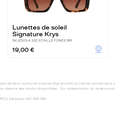
Lunettes de soleil
Signature Krys
SKJ2503-A 332 ECAILLE FONCE BR
19,00 €
ltané de deux montures solaires Signature Krys (verres teintés sans 
ous réserve des stocks disponibles . Sur présentation du code promo
RCS Versailles 421 390 188.