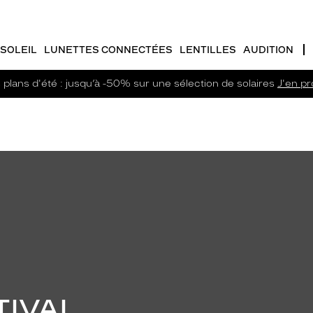
SOLEIL
LUNETTES CONNECTÉES
LENTILLES
AUDITION
plans d'été : jusqu’à -50% sur une sélection de solaires
J'en pro
TIVAL