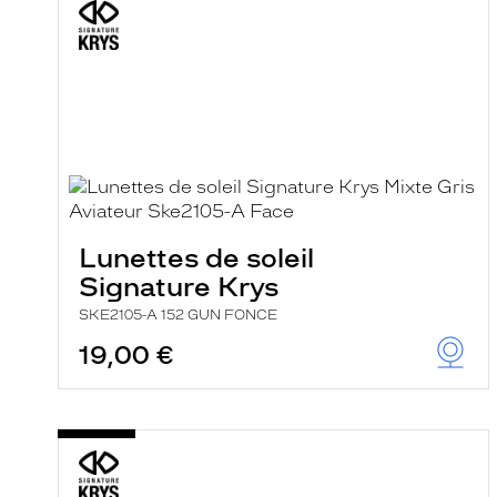
c
h
a
r
g
e
l
a
p
a
g
e
Lunettes de soleil
Signature Krys
SKE2105-A 152 GUN FONCE
19,00 €