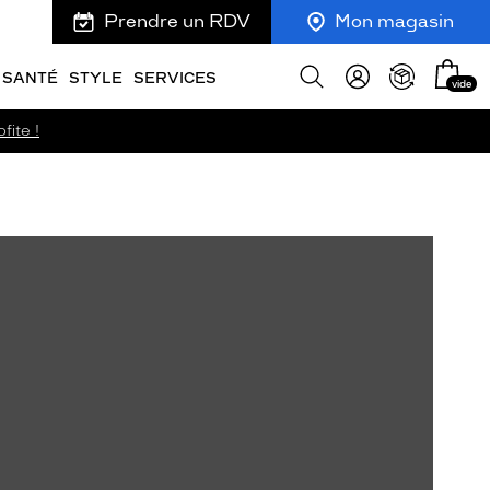
Prendre un RDV
Mon magasin
Mon
Afficher
SANTÉ
STYLE
SERVICES
vide
panie
la
recherche
fite !