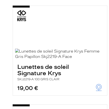
m
a
t
i
q
u
e
m
e
n
t
l
a
r
e
c
Lunettes de soleil
h
Signature Krys
e
r
SKJ2219-A 100 GRIS CLAIR
c
h
19,00 €
e
e
t
r
e