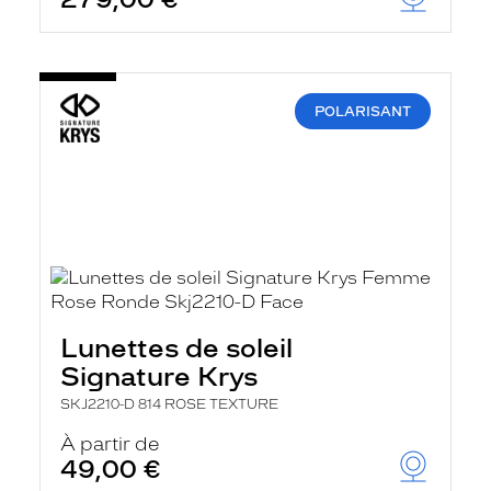
t
r
e
c
h
a
POLARISANT
r
g
e
l
a
p
a
g
e
Lunettes de soleil
Signature Krys
SKJ2210-D 814 ROSE TEXTURE
À partir de
49,00 €