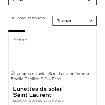
Filtrer
o
d
i
f
i
2351
produits trouvés
Trier par
c
a
t
i
o
n
d
'
u
n
f
i
l
t
r
e
l
Lunettes de soleil
a
n
Saint Laurent
c
e
SL214 KATE 006 ECAILLE FONCE
a