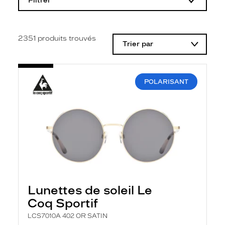
Filtrer
o
d
i
f
i
2351
produits trouvés
Trier par
c
a
t
i
o
POLARISANT
n
d
'
u
n
f
i
l
t
r
e
l
Lunettes de soleil Le
a
n
Coq Sportif
c
e
LCS7010A 402 OR SATIN
a