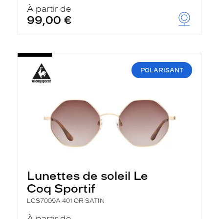
u
À partir de
t
99,00 €
o
m
a
t
i
q
POLARISANT
u
e
m
e
n
t
l
a
r
e
c
h
Lunettes de soleil Le
e
r
Coq Sportif
c
h
LCS7009A 401 OR SATIN
e
e
À partir de