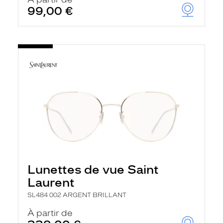
t
99,00 €
r
e
c
h
a
r
g
e
l
a
p
a
g
e
Lunettes de vue Saint
Laurent
SL484 002 ARGENT BRILLANT
À partir de