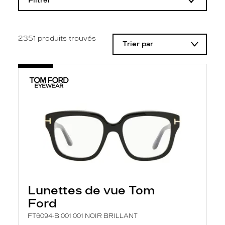
Filtrer
o
d
i
f
i
2351
produits trouvés
Trier par
c
a
t
i
o
n
d
'
u
n
f
i
l
t
r
e
l
Lunettes de vue Tom
a
n
Ford
c
e
FT6094-B 001 001 NOIR BRILLANT
a