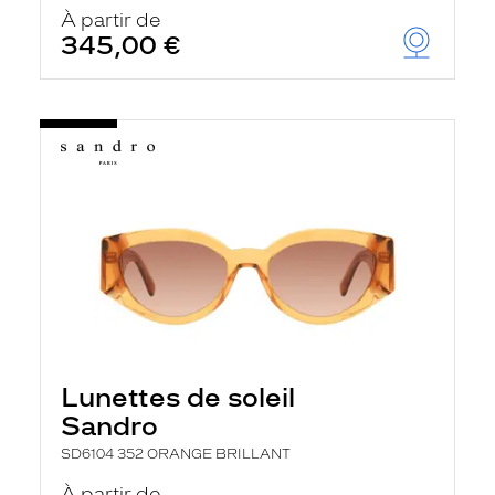
u
À partir de
t
345,00 €
o
m
a
t
i
q
u
e
m
e
n
t
l
a
r
e
c
h
Lunettes de soleil
e
r
Sandro
c
h
SD6104 352 ORANGE BRILLANT
e
e
À partir de