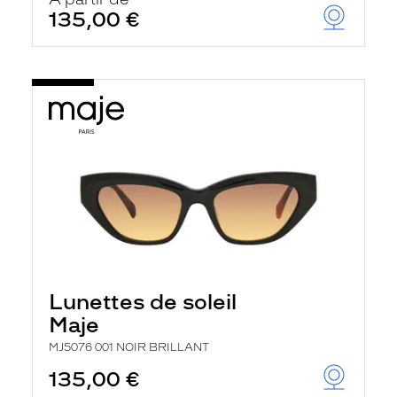
t
135,00 €
r
e
c
h
a
r
g
e
l
a
p
a
g
e
Lunettes de soleil
Maje
MJ5076 001 NOIR BRILLANT
135,00 €