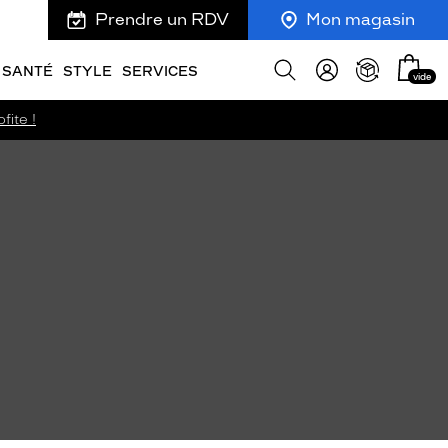
Prendre un RDV
Mon magasin
Mon
Afficher
SANTÉ
STYLE
SERVICES
vide
panie
la
recherche
fite !