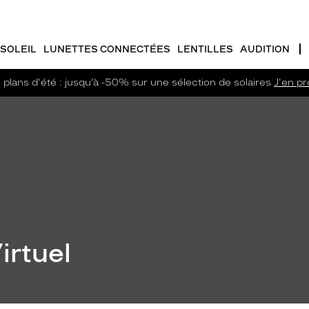
SOLEIL
LUNETTES CONNECTÉES
LENTILLES
AUDITION
plans d'été : jusqu’à -50% sur une sélection de solaires
J'en pro
irtuel