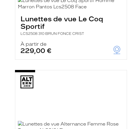
e
l
a
n
Lunettes de vue Le Coq
c
Sportif
e
a
LCS2508 310 BRUN FONCE CRIST
u
t
À partir de
o
229,00 €
m
a
t
i
q
u
e
m
e
n
t
l
a
r
e
c
h