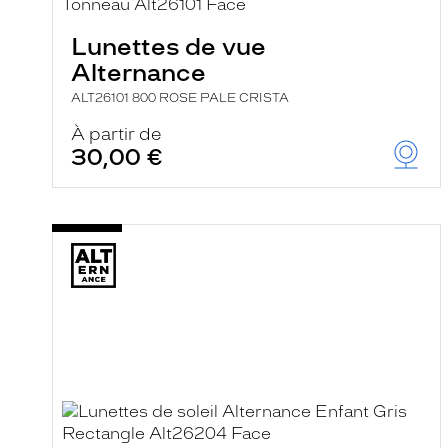
e
r
Lunettes de vue
c
h
Alternance
e
e
ALT26101 800 ROSE PALE CRISTA
t
r
À partir de
e
30,00 €
c
h
a
r
g
e
l
a
p
a
g
e