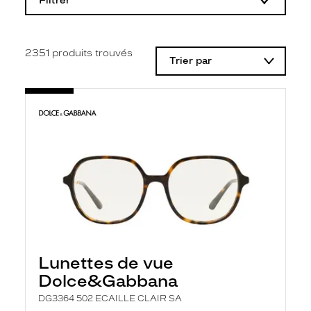
Filtrer
o
d
i
f
i
2351
produits trouvés
Trier par
c
a
t
i
o
n
d
'
u
n
f
i
l
t
r
e
l
Lunettes de vue
a
n
Dolce&Gabbana
c
e
DG3364 502 ECAILLE CLAIR SA
a