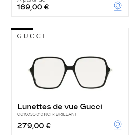
t
169,00 €
r
e
c
h
a
r
g
e
l
a
p
a
g
e
Lunettes de vue Gucci
GG1003O 010 NOIR BRILLANT
279,00 €