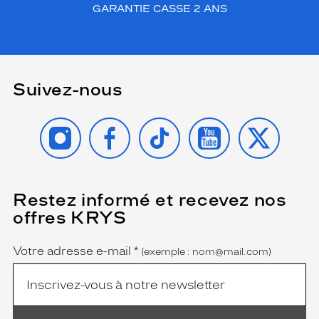
GARANTIE CASSE 2 ANS
Suivez-nous
INSTAGRAM
FACEBOOK
TIKTOK
YOUTUBE
X
Restez informé et recevez nos
(Ce
champ
offres KRYS
est
Name
obligatoire)
Votre adresse e-mail
*
(exemple : nom@mail.com)