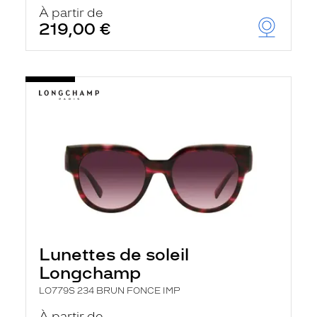
u
À partir de
t
219,00 €
o
m
a
t
i
q
u
e
m
e
n
t
l
a
r
e
c
h
Lunettes de soleil
e
r
Longchamp
c
h
LO779S 234 BRUN FONCE IMP
e
e
À partir de