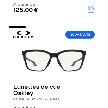
u
À partir de
t
125,00 €
o
m
a
t
i
q
NOUVEAUTÉ
u
e
m
e
n
t
l
a
r
e
c
h
Lunettes de vue
e
r
Oakley
c
h
OX8191 ENIGMA MASS 819103
e
e
À partir de