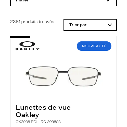
Filtrer
o
d
i
f
i
2351
produits trouvés
Trier par
c
a
t
i
o
NOUVEAUTÉ
n
d
'
u
n
f
i
l
t
r
e
l
Lunettes de vue
a
n
Oakley
c
e
OX3036 FOIL RQ 303603
a