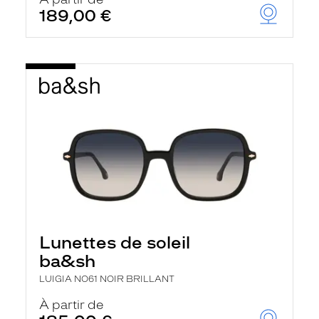
t
189,00 €
r
e
c
h
a
r
g
e
l
a
p
a
g
e
Lunettes de soleil
ba&sh
LUIGIA NO61 NOIR BRILLANT
À partir de