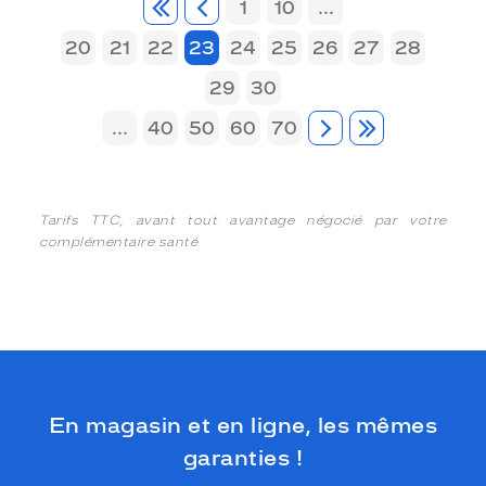
1
10
...
20
21
22
23
24
25
26
27
28
29
30
...
40
50
60
70
Tarifs TTC, avant tout avantage négocié par votre
complémentaire santé
En magasin et en ligne, les mêmes
garanties !